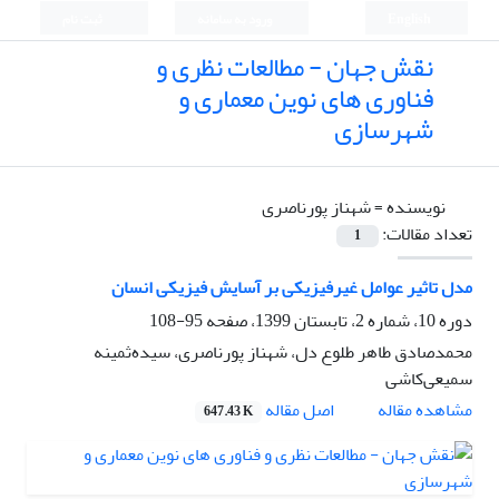
English
ورود به سامانه
ثبت نام
نقش جهان - مطالعات نظری و
فناوری های نوین معماری و
شهرسازی
نویسنده =
شهناز پورناصری
تعداد مقالات:
1
مدل تاثیر عوامل غیرفیزیکی بر آسایش فیزیکی انسان
دوره 10، شماره 2، تابستان 1399، صفحه
95-108
محمدصادق طاهر طلوع ‌دل، شهناز پورناصری، سیده‌ثمینه
سمیعی‌کاشی
اصل مقاله
مشاهده مقاله
647.43 K