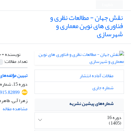
English
نقش جهان - مطالعات نظری و
فناوری های نوین معماری و
شهرسازی
نویسنده =
ح
تعداد مقالات:
تبیین مؤلفه‌های
مقالات آماده انتشار
دوره 15، شماره 4، زمستان 1404، صفحه
شماره جاری
7915.82899
زهرا آبی، طاهر
شماره‌های پیشین نشریه
مشاهده مقاله
دوره 16
(1405)