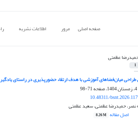
صفحه اصلی
مرور
اطلاعات نشریه
را
میدرضا عظمتی
1
 طراحی میان‌فضاهای آموزشی با هدف ارتقاء حضورپذیری در راستای یادگیری
71-98
10.48311/bsnt.2026.11
ه نصر، حمیدرضا عظمتی، سعید عظمتی
اصل مقاله
8.26 M