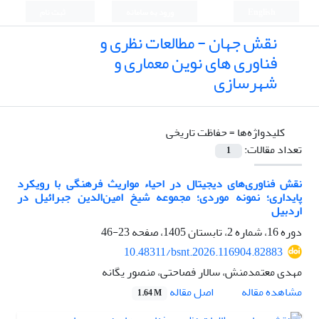
English
ورود به سامانه
ثبت نام
نقش جهان - مطالعات نظری و
فناوری های نوین معماری و
شهرسازی
کلیدواژه‌ها =
حفاظت تاریخی
تعداد مقالات:
1
نقش فناوری‌های دیجیتال در احیاء مواریث فرهنگی با رویکرد
پایداری؛ نمونه موردی؛ مجموعه شیخ امین‌الدین جبرائیل در
اردبیل
دوره 16، شماره 2، تابستان 1405، صفحه
23-46
10.48311/bsnt.2026.116904.82883
مهدی معتمدمنش، سالار فصاحتی، منصور یگانه
اصل مقاله
مشاهده مقاله
1.64 M