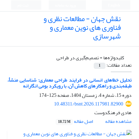
English
ورود به سامانه
ثبت نام
نقش جهان - مطالعات نظری و
فناوری های نوین معماری و
شهرسازی
کلیدواژه‌ها =
تصمیم‌گیری در طراحی
تعداد مقالات:
1
تحلیل خطاهای انسانی در فرایند طراحی معماری: شناسایی منشأ،
طبقه‌بندی و راهکارهای کاهش آن، با رویکرد بومی انگارانه
دوره 15، شماره 4، زمستان 1404، صفحه
125-174
10.48311/bsnt.2026.117981.82900
هادی فرهنگدوست
اصل مقاله
مشاهده مقاله
18.72 M