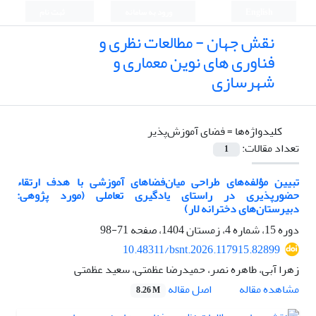
English
ورود به سامانه
ثبت نام
نقش جهان - مطالعات نظری و
فناوری های نوین معماری و
شهرسازی
کلیدواژه‌ها =
فضای آموزش‌پذیر
تعداد مقالات:
1
تبیین مؤلفه‌های طراحی میان‌فضاهای آموزشی با هدف ارتقاء
حضورپذیری در راستای یادگیری تعاملی (مورد پژوهی:
دبیرستان‌های دخترانه لار)
دوره 15، شماره 4، زمستان 1404، صفحه
71-98
10.48311/bsnt.2026.117915.82899
زهرا آبی، طاهره نصر، حمیدرضا عظمتی، سعید عظمتی
اصل مقاله
مشاهده مقاله
8.26 M