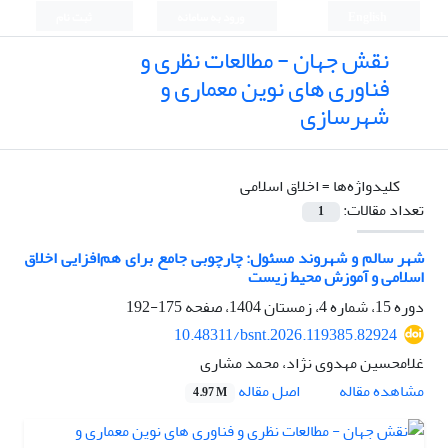
English
ورود به سامانه
ثبت نام
نقش جهان - مطالعات نظری و
فناوری های نوین معماری و
شهرسازی
کلیدواژه‌ها =
اخلاق اسلامی
تعداد مقالات:
1
شهر سالم و شهروند مسئول: چارچوبی جامع برای هم‌افزایی اخلاق
اسلامی و آموزش محیط زیست
دوره 15، شماره 4، زمستان 1404، صفحه
175-192
10.48311/bsnt.2026.119385.82924
غلامحسین مهدوی نژاد، محمد مشاری
اصل مقاله
مشاهده مقاله
4.97 M