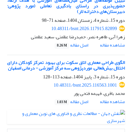
تبیین مؤلفه‌های طراحی میان‌فضاهای آموزشی با هدف ارتقاء
حضورپذیری در راستای یادگیری تعاملی (مورد پژوهی:
دبیرستان‌های دخترانه لار)
دوره 15، شماره 4، زمستان 1404، صفحه
71-98
10.48311/bsnt.2026.117915.82899
زهرا آبی، طاهره نصر، حمیدرضا عظمتی، سعید عظمتی
اصل مقاله
مشاهده مقاله
8.26 M
الگوی طراحی معماری اتاق سکوت برای بهبود تمرکز کودکان دارای
اختلال بیش‌فعالی، موردپژوهی سه مرکز آموزشی - درمانی اصفهان
دوره 15، شماره 3، پاییز 1404، صفحه
113-128
10.48311/bsnt.2025.116563.1001
محمد باقری، فهیمه فتحی پور
اصل مقاله
مشاهده مقاله
1.03 M