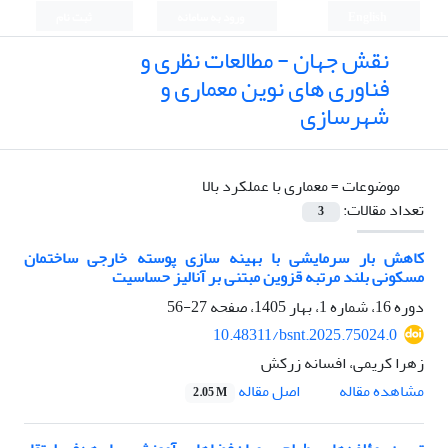
English
ورود به سامانه
ثبت نام
نقش جهان - مطالعات نظری و
فناوری های نوین معماری و
شهرسازی
موضوعات =
معماری با عملکرد بالا
تعداد مقالات:
3
کاهش بار سرمایشی با بهینه سازی پوسته خارجی ساختمان
مسکونی بلند مرتبه قزوین مبتنی بر آنالیز حساسیت
دوره 16، شماره 1، بهار 1405، صفحه
27-56
10.48311/bsnt.2025.75024.0
زهرا کریمی، افسانه زرکش
اصل مقاله
مشاهده مقاله
2.05 M