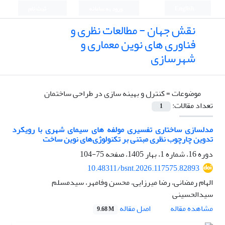
English
ورود به سامانه
ثبت نام
نقش جهان - مطالعات نظری و
فناوری های نوین معماری و
شهرسازی
موضوعات =
کنترل و بهینه سازی در طراحی ساختمان
تعداد مقالات:
1
مدلسازی ساختاری تفسیری مولفه های سیمای شهری با رویکرد
تدوین چارچوب نظری مبتنی بر تکنولوژی‌های نوین ساخت
دوره 16، شماره 1، بهار 1405، صفحه
75-104
10.48311/bsnt.2026.117575.82893
الهام رمضانی، رضا میرزایی، محسن وفامهر، سیدمسلم
سیدالحسینی
اصل مقاله
مشاهده مقاله
9.68 M