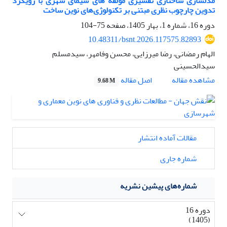
مدلسازی ساختاری تفسیری مولفه های سیمای شهری با رویکرد
تدوین چارچوب نظری مبتنی بر تکنولوژی‌های نوین ساخت
دوره 16، شماره 1، بهار 1405، صفحه
75-104
10.48311/bsnt.2026.117575.82893
الهام رمضانی، رضا میرزایی، محسن وفامهر، سیدمسلم
سیدالحسینی
اصل مقاله
مشاهده مقاله
9.68 M
مقالات آماده انتشار
شماره جاری
شماره‌های پیشین نشریه
دوره 16
(1405)