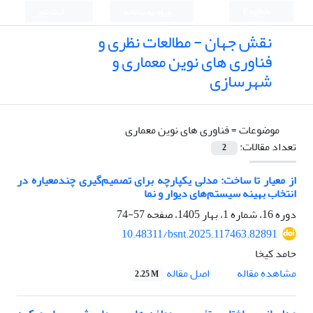
English
ورود به سامانه
ثبت نام
نقش جهان - مطالعات نظری و
فناوری های نوین معماری و
شهرسازی
موضوعات =
فناوری های نوین معماری
تعداد مقالات:
2
از معیار تا ساخت: مدلی یکپارچه برای تصمیم‌گیری چندمعیاره در
انتخاب بهینه سیستم‌های دیوار و نما
دوره 16، شماره 1، بهار 1405، صفحه
57-74
10.48311/bsnt.2025.117463.82891
حامد کیخا
اصل مقاله
مشاهده مقاله
2.25 M