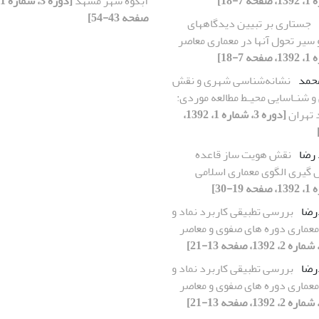
آبکوه شهر مشهد
صفحه 43-54]
جستاری بر تبیین دیدگاههای
 سیر تحول آنها در معماری معاصر
محمد
نشانه‌شناسی شهری و نقش
و شنـاسایی محیـط‌ مطالعه موردی:
د تهران
[دوره 3، شماره 1، 1392،
 رضا
نقش هویت ساز قاعده
 گیری الگوی معماری اسلامی
درضا
بررسی تطبیقی کاربرد نماد و
نشانه در آثار معماری دوره‎ های صفوی و معاصر
درضا
بررسی تطبیقی کاربرد نماد و
نشانه در آثار معماری دوره‎ های صفوی و معاصر