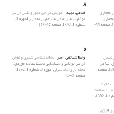
ق
 معماری
قدمی، مجید
آموزش طراحی محور و نقش آن در
 معماری
موفقیت های علمی هنرجویان معماری
[دوره 3،
[دوره 3، شماره 1، 1392، صفحه 55-
شماره 1، 1392، صفحه 67-78]
و
 تبیین
واعظ شهانقی، امیر
نشانه‌شناسی شهری و نقش
 آنها در
آن در خوانایی و شنـاسایی محیـط‌ مطالعه موردی:
[دوره 3، شماره 1، 1392، صفحه
محله نازی‌آبـاد تهران
[دوره 3، شماره 1، 1392،
صفحه 31-42]
یت محیط
ورد مطالعه:
[دوره 3، شماره 1، 1392،
وی انرژی