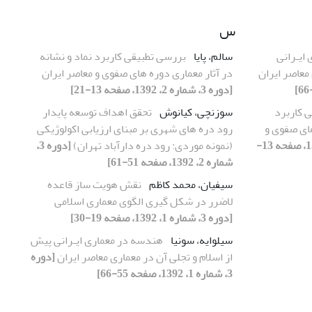
س
ایـرانی
سالم، پایا
بررسی تطبیقی کاربرد نماد و نشانه
معاصر ایران
در آثار معماری دوره‎ های صفوی و معاصر ایران
[دوره 3، شماره 2، 1392، صفحه 13-21]
 کاربرد
سوزنچی، کیانوش
تحقق اهداف توسعه پایدار
 نشانه در آثار معماری دوره‎ های صفوی و
رود دره های شهری بر مبنای ارزیابی اکولوژیکی
[دوره 3، شماره 2، 1392، صفحه 13-
(نمونه موردی: رود دره‌ دارآباد تهران)
[دوره 3،
شماره 2، 1392، صفحه 51-61]
سیفیان، محمد کاظم
نقش هویت ساز قاعده
لاضرر در شکل گیری الگوی معماری اسلامی
[دوره 3، شماره 1، 1392، صفحه 19-30]
سیلوایه، سونیا
هندسه در معماری ایـرانی پیش
از اسلام و تجلی آن در معماری معاصر ایران
[دوره
3، شماره 1، 1392، صفحه 55-66]