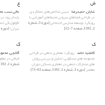
ش
ع
شایان، حمیدرضا
تبیین شاخص‌های عملکردی
عالی نسب، مح
در طراحی فضاهای بیرونی محیط های آموزشی با
پایدار رود در
رویکرد توسعه مدارس اجتماعی
[دوره 3، شماره
اکولوژیکی (نمو
2، 1392، صفحه 7-12]
تهران)
[دوره 3، شماره 2، 1392، صفحه 51-61]
ک
گ
کاملنیا، حامد
رویکرد معماری جمعی در طراحی
گلابچی، محمو
مجموعه های مسکونی؛ تحلیل و بررسی روش
الیافی در مقا
های مشارکت جمعی در معماری مسکن دوران
شماره 1، 1392، صفحه 79-90]
معاصر
[دوره 3، شماره 2، 1392، صفحه 63-73]