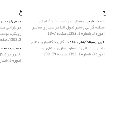
ح
خ
حبیب، فرح
جستاری بر تبیین دیدگاههای
خرمی‌فرد، مر
منطقه گرایی و سیر تحول آنها در معماری معاصر
در طراحی فضاه
[دوره 3، شماره 1، 1392، صفحه 7-18]
رویکرد توسعه
2، 1392، صفحه 7-12]
حبیبی‌سوادکوهی، محمد
کاربرد کامپوزیت های
پلیمری- الیافی در مقاوم سازی بناهای موجود
خسروی، محمد 
[دوره 3، شماره 1، 1392، صفحه 79-90]
لاضرر در شکل
[دوره 3، شماره 1، 1392، صفحه 19-30]