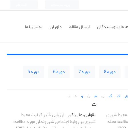
ورود به سامانه
ثبت نام
هنمای نویسندگان
ارسال مقاله
داوران
تماس با ما
دوره 8
دوره 7
دوره 6
دوره 5
ق
ک
گ
ل
م
ن
و
ه
ی
ت
ت محیط شهری
تقوایی، علی اکبر
ارزیابی تأثیر کیفیت محیط
طالعه: محله
شهری بر روابط اجتماعی شهروندان مورد مطالعه: