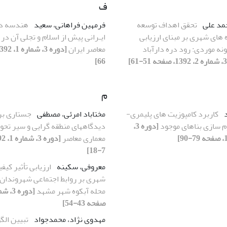
ف
مد علی
تحقق اهداف توسعه
فرمهین فراهانی، سعید
هندسه در
ه های شهری بر مبنای ارزیابی
ایـرانی پیش از اسلام و تجلی آن در
نه موردی: رود دره‌ دارآباد
معاصر ایران
66]
م
د
کاربرد کامپوزیت های پلیمری-
مختاباد امرئی، مصطفی
جستاری بر
وم سازی بناهای موجود
[دوره 3،
دیدگاههای منطقه گرایی و سیر تحول
معماری معاصر
7-18]
معروفی، سکینه
ارزیابی تأثیر کیف
شهری بر روابط اجتماعی شهروندان م
محله آبکوه شهر مشهد
صفحه 43-54]
مهدوی نژاد، محمدجواد
تبیین الگ