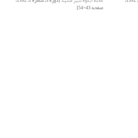
[دوره 3، شماره 1، 1392،
محله آبکوه شهر مشهد
[دوره 3، شماره 1، 1392،
صفحه 43-54]