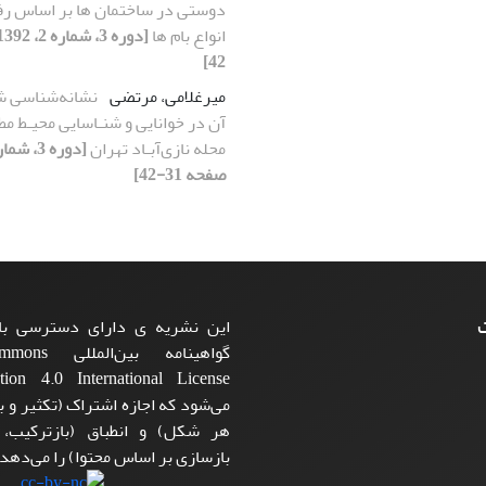
دوستی در ساختمان ها بر اساس رفت
انواع بام ها
42]
میرغلامی، مرتضی
نشانه‌شناسی 
آن در خوانایی و شنـاسایی محیـط‌ مط
محله نازی‌آبـاد تهران
صفحه 31-42]
ت
این نشریه ی دارای دسترسی باز
گواهینامه بی
می‌شود که اجازه اشتراک (تکثیر و با
هر شکل) و انطباق (بازترکیب،
بازسازی بر اساس محتوا) را می‌دهد.