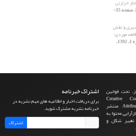
ار حرارتی
[دوره 3، شماره 2، 1392، صفحه 35-
شهری و نقش
العه موردی:
[دوره 3، شماره 1، 1392،
اشتراک خبرنامه
، تحت قوانین
ن‌المللی Creative Commons
برای دریافت اخبار و اطلاعیه های مهم نشریه در
Attribution 4.0 International License منتشر
خبرنامه نشریه مشترک شوید.
زآرایی محتوا به
 تغییر شکل و
اشتراک