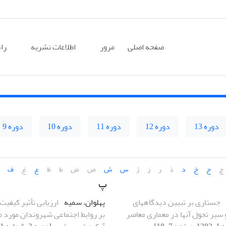
صفحه اصلی
مرور
اطلاعات نشریه
را
دوره 13
دوره 12
دوره 11
دوره 10
دوره 9
چ
ح
خ
د
ذ
ر
ز
ژ
س
ش
ص
ض
ط
ظ
ع
غ
ف
پ
جستاری بر تبیین دیدگاههای
پهلوان، سمیه
ارزیابی تأثیر کیفی
 سیر تحول آنها در معماری معاصر
بر روابط اجتماعی شهروندان مورد م