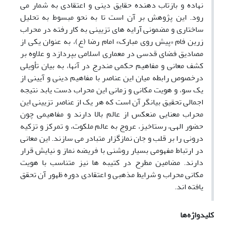
نهاده و بازتاب دهنده حقایق دینی و اعتقادی به شمار می
رود. این پژوهش بر آن است تا به نحو مبسوط به تحلیل
ساختاری و مضمونی آرایه های تزیینی به کار رفته در محراب
زرین فام «پیش روی مبارک» امام رضا (ع)، به عنوان یکی از
مصادیق فضای قدسی در معماری اسلامی بپردازد و علاوه بر
کشف معانی و مفاهیم حکمی مندرج در آنها، به بیان تأویلی
درخصوص رابطه میان این عناصر با مفاهیم دینی و آیینی از
یک سو، و هویت مکانی و زمانی این محراب دست یابد نتیجه
اجمالی تحقیق بیانگر آن است که هر یک از عناصر تزیینی این
محراب معنایی منعکس از عالم بالا دارند و مفاهیمی چون
حضور الهی، رستاخیز، عروج به عالم ملکوت، و تمرکز و تزکیه
درونی را بر قلب و جان نمازگزار متبادر می سازند. این معانی
در ارتباط مفهومی بسیار روشنی با فریضه نماز و نیایش قرار
دارند. مضامین مطرح در کتیبه ها نیز متناسب با هویت
مکانی محراب و شرایط مذهبی و اعتقادی دوره ظهور آن تحقق
یافته اند.
کلیدواژه‌ها