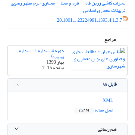
محراب کاشی زرین فام
فرم و معنا
معماری حرم مطهر رضوی
تزیینات معماری اسلامی
20.1001.1.23224991.1393.4.1.3.7
مراجع
دوره 4، شماره 1 - شماره
پیاپی 6
بهار 1393
صفحه
7-15
فایل ها
XML
اصل مقاله
2.57 M
هم رسانی