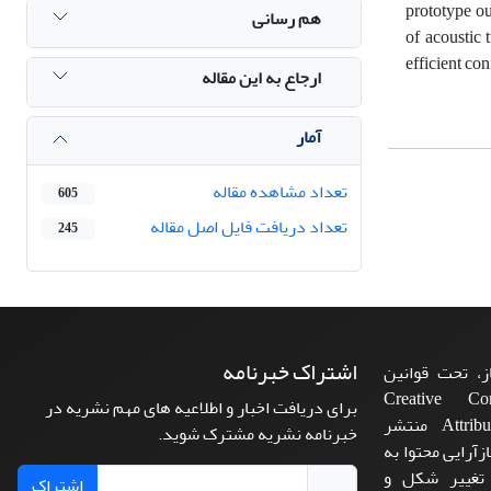
prototype ou
هم رسانی
of acoustic 
efficient con
ارجاع به این مقاله
آمار
تعداد مشاهده مقاله
605
تعداد دریافت فایل اصل مقاله
245
اشتراک خبرنامه
، تحت قوانین
ن‌المللی Creative Commons
برای دریافت اخبار و اطلاعیه های مهم نشریه در
Attribution 4.0 International License منتشر
خبرنامه نشریه مشترک شوید.
زآرایی محتوا به
 تغییر شکل و
اشتراک