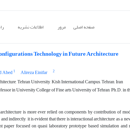
صفحه اصلی
مرور
اطلاعات نشریه
را
onfigurations Technology in Future Architecture
1
2
d Abed
Alireza Einifar
itecture, Tehran University, Kish International Campus, Tehran, Iran
essor in University College of Fine arts University of Tehran, Ph.D. in 
 architecture is more ever relied on components by contribution of m
 and indirectly, it is evident that there is interactional architecture as 
nt paper focused on quasi laboratory prototype based simulation and 