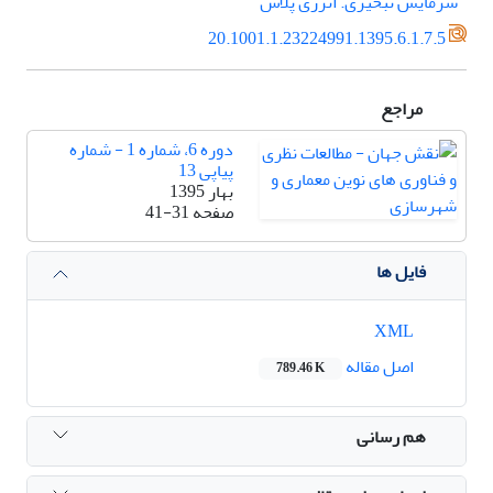
سرمایش تبخیری. انرژی پلاس
20.1001.1.23224991.1395.6.1.7.5
مراجع
دوره 6، شماره 1 - شماره
پیاپی 13
بهار 1395
صفحه
41-31
فایل ها
XML
اصل مقاله
789.46 K
هم رسانی