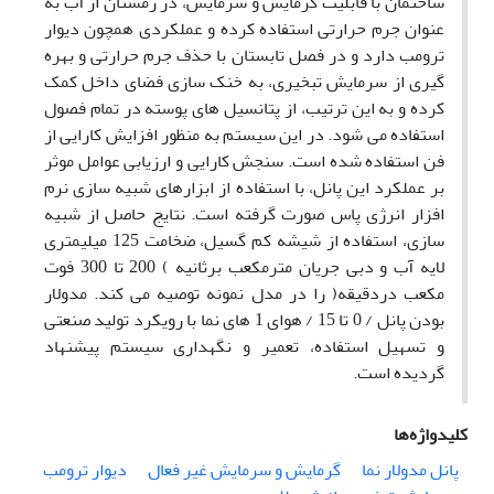
ساختمان با قابلیت گرمایش و سرمایش، در زمستان از آب به
عنوان جرم حرارتی استفاده کرده و عملکردی همچون دیوار
ترومب دارد و در فصل تابستان با حذف جرم حرارتی و بهره
گیری از سرمایش تبخیری، به خنک سازی فضای داخل کمک
کرده و به این ترتیب، از پتانسیل های پوسته در تمام فصول
استفاده می شود. در این سیستم به منظور افزایش کارایی از
فن استفاده شده است. سنجش کارایی و ارزیابی عوامل موثر
بر عملکرد این پانل، با استفاده از ابزارهای شبیه سازی نرم
افزار انرژی پاس صورت گرفته است. نتایج حاصل از شبیه
سازی، استفاده از شیشه کم گسیل، ضخامت 125 میلیمتری
لایه آب و دبی جریان مترمکعب برثانیه ) 200 تا 300 فوت
مکعب دردقیقه( را در مدل نمونه توصیه می کند. مدولار
بودن پانل / 0 تا 15 / هوای 1 های نما با رویکرد تولید صنعتی
و تسهیل استفاده، تعمیر و نگهداری سیستم پیشنهاد
گردیده است.
کلیدواژه‌ها
پانل مدولار نما
گرمایش و سرمایش غیر فعال
دیوار ترومب