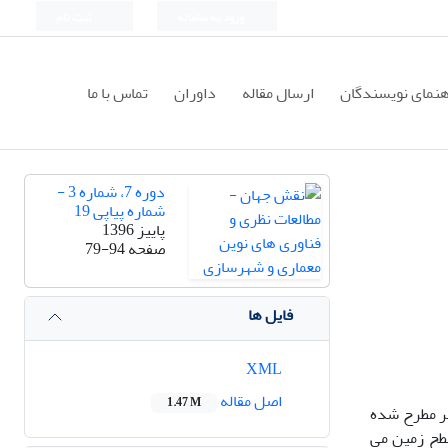
ورود به سامانه
ثبت نام
هنمای نویسندگان
ارسال مقاله
داوران
تماس با ما
دوره 7، شماره 3 -
شماره پیاپی 19
پاییز 1396
صفحه
79-94
فایل ها
XML
اصل مقاله
1.47 M
یر مطرح شده
طح زمین می