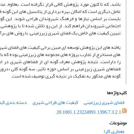
باشد، که تا کنون مورد پژوهش کافی قرار نگرفته است. بعلاوه، 
عامل دیگری است که امکان بهره برداری از پتانسیل های این گونه
بایست بر اساس نیازها و فرهنگ شهروندان طراحی شوند. این گونه 
اجتماعی شهروندان فراهم کند. از این رو تلاش شده تا با پژوهشی ت
تبیین کیفیت های خاص یک فضای شهری زیرزمینی، با روش های برآو
یافته های این پژوهش توسعه ای مبین برخی کیفیت های فضای شهری 
های مستخرج از تجارب پروژه های مجموعه های زیرزمینی بوده که ب
را داراست. نتیجه پژوهش معرف گونه ای از فضاهای شهری در اد
فضاهای شهری زیرزمینی بر اساس حوزه تاثیر، سه گونه کلی «درون 
گونه های مذکور به تفکیک در نتیجه گیری توصیف شده است.
کلیدواژه‌ها
فضای شهری زیرزمینی
کیفیت های طراحی شهری
دسته بندی کیف
20.1001.1.23224991.1396.7.3.2.1
موضوعات
معماری کارا