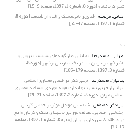
شهر کرمانشاه
[دوره 8، شماره 1، 1397، صفحه 9-15]
ایمانی، مرضیه
فناوری بایومیمیک و الهام از طبیعت
[دوره 8،
شماره 1، 1397، صفحه 47-55]
ب
بحرانی، حمیدرضا
ﺗﺤﻠﯿﻞ رﻓﺘﺎر ﮔﻮﻧﻪﻫﺎی ﺷﻨﺎﺷﯿﺮ ﺑﯿﺮوﻧﯽ و
ﺗﺎﺛﯿﺮ آﻧﻬﺎ ﺑﺮ جریان ﺑﺎد در ﺑﺎﻓﺖ ﺗﺎریخی ﺑﻮﺷﻬﺮ
[دوره 8،
شماره 3، 1397، صفحه 179-186]
بمانیان، محمدرضا
ﺗﺠﻠﯽ ذﮐﺮ در ﻓﻀﺎی ﻣﻌﻤﺎری اﺳﻼﻣﯽ-
ایرانی از ﻃﺮیق ﺑﺸﺎرت و اﻧﺬار؛ ﻧﻤﻮﻧﻪ ﻣﻮردی: ﻣﺴﺎﺟﺪ ﻣﻌﻤﺎری
اﺳﻼﻣﯽ ایران
[دوره 8، شماره 2، 1397، صفحه 71-79]
بهزادفر، مصطفی
شناسایی عوامل موثر بر جدایی گزینی
اجتماعی- فضایی؛ مطالعه موردی محلههای فدک و کرمان واقع
در منطقه ۸ شهرداری تهران
[دوره 8، شماره 1، 1397، صفحه
17-23]