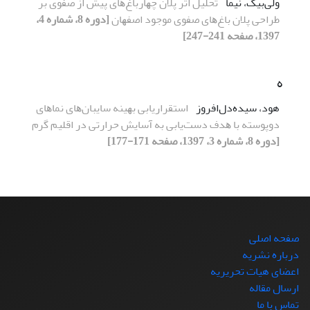
ولی‌بیگ، نیما
ﺗﺤﻠﯿﻞ اﺛﺮ ﭘﻼن ﭼﻬﺎرﺑﺎغﻫﺎی ﭘﯿﺶ از ﺻﻔﻮی ﺑﺮ
ﻃﺮاﺣﯽ ﭘﻼن ﺑﺎغﻫﺎی ﺻﻔﻮی ﻣﻮﺟﻮد اﺻﻔﻬﺎن
[دوره 8، شماره 4،
1397، صفحه 241-247]
ه
هود، سیده‌دل‌افروز
اﺳﺘﻘﺮاریاﺑﯽ ﺑﻬﯿﻨﻪ ﺳﺎیبانﻫﺎی ﻧﻤﺎﻫﺎی
دوﭘﻮﺳﺘﻪ ﺑﺎ ﻫﺪف دﺳﺖیاﺑﯽ ﺑﻪ آﺳﺎیش ﺣﺮارﺗﯽ در اﻗﻠﯿﻢ ﮔﺮم
[دوره 8، شماره 3، 1397، صفحه 171-177]
صفحه اصلی
درباره نشریه
اعضای هیات تحریریه
ارسال مقاله
تماس با ما