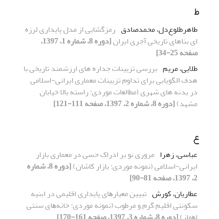
ط
طاهرطلوع‌دل، محمدصادق
رمزگشایی از مدل پایداری لرزه
ای بناهای تاریخی آجری ایران
[دوره 8، شماره 1، 1397،
صفحه 25-34]
طلایی، مریم
بررسی تزیینات جداره های ارزشمند تاریخی با
هدف الگویابی برای تداوم تزیینات معماری ایرانی-اسلامی
در بدنه های شهری (مطالعات موردی: راسته بالا خیابان
مشهد)
[دوره 8، شماره 2، 1397، صفحه 111-121]
ع
عباسی، زهرا
مروری نو بر ادراک حسی در معماری بازار
ایرانی-اسلامی (نمونه موردی: بازار کاشان)
[دوره 8، شماره
2، 1397، صفحه 81-90]
عطاریان، کورش
ﺗﺒﯿﯿﻦ ﻣﻌﯿﺎرﻫﺎی پایداری اﻗﻠﯿﻤﯽ در اﺑﻨﯿﻪ
ﺳﮑﻮﻧﺘﯽ اﻗﻠﯿﻢ ﮔﺮم و ﻣﺮﻃﻮب (ﻧﻤﻮﻧﻪ ﻣﻮردی: ﺧﺎﻧﻪﻫﺎی ﺳﻨﺘﯽ
اﻫﻮاز)
[دوره 8، شماره 3، 1397، صفحه 161-170]