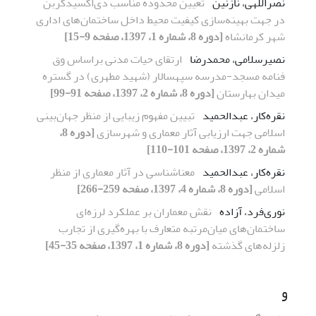
نصراللهی، نازنین
تعیین محدوده مناسب دی‌اکسیدکربن
در جهت بهینه‌سازی کیفیت محیط داخل ساختمان‌های اداری
شهر کرمانشاه
[دوره 8، شماره 1، 1397، صفحه 9-15]
نصیرسلامی، محمدرضا
ارتقای حیات مدنی براساس وق
فنامه مسجد-مدرسه سپهسالار (شهید مطهری) در گستره
میدان بهارستان
[دوره 8، شماره 2، 1397، صفحه 91-99]
نقره‌کار، عبدالحمید
تبیین مفهوم زیبایی از منظر جهان‌بینی
اسلامی جهت ارزیابی آثار معماری و شهرسازی
[دوره 8،
شماره 2، 1397، صفحه 101-110]
نقره‌کار، عبدالحمید
معناشناسی در آثار معماری از منظر
اسلامی
[دوره 8، شماره 4، 1397، صفحه 259-266]
نوری‌فرد، آزاده
نقش معماران بر عملکرد لرزه‌ای
ساختمان‌های میان‌مرتبه متعارف با بهره‌گیری از تجارب
زلزله‌های گذشته
[دوره 8، شماره 1، 1397، صفحه 35-45]
و