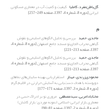
گل‌باطن‌مفرد، کاملیا
کیفیت و کمیت آب در معماری مسکونی
ایرانی
[دوره 8، شماره 4، 1397، صفحه 249-257]
م
ماجدی، حمید
ﺑﺮرﺳﯽ و ﺗﺤﻠﯿﻞ اﻟﮕﻮﻫﺎی اﺳﻠﯿﻤﯽ و ﻧﻘﻮش
ﮔﯿﺎﻫﯽ ﻣﺤﺮاب اﻟﺠﺎیﺘﻮ ﻣﺴﺠﺪ ﺟﺎﻣﻊ اﺻﻔﻬﺎن
[دوره 8، شماره 4،
1397، صفحه 213-221]
ماجدی، حمید
ﺑﺮرﺳﯽ و ﺗﺤﻠﯿﻞ اﻟﮕﻮﻫﺎی اﺳﻠﯿﻤﯽ و ﻧﻘﻮش
ﮔﯿﺎﻫﯽ ﻣﺤﺮاب اﻟﺠﺎیﺘﻮ ﻣﺴﺠﺪ ﺟﺎﻣﻊ اﺻﻔﻬﺎن
[دوره 8، شماره 4،
1397، صفحه 213-221]
محمودی‌زرندی، مهناز
اﺳﺘﻘﺮاریاﺑﯽ ﺑﻬﯿﻨﻪ ﺳﺎیبانﻫﺎی ﻧﻤﺎﻫﺎی
دوﭘﻮﺳﺘﻪ ﺑﺎ ﻫﺪف دﺳﺖیاﺑﯽ ﺑﻪ آﺳﺎیش ﺣﺮارﺗﯽ در اﻗﻠﯿﻢ ﮔﺮم
[دوره 8، شماره 3، 1397، صفحه 171-177]
مختابادامریی، سیدمصطفی
مروری نو بر ادراک حسی در
معماری بازار ایرانی-اسلامی (نمونه موردی: بازار کاشان)
[دوره 8، شماره 2، 1397، صفحه 81-90]