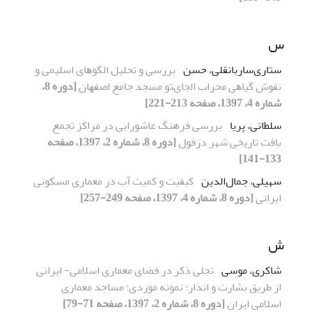
س
ستاری‌ساربانقلی، حسن
ﺑﺮرﺳﯽ و ﺗﺤﻠﯿﻞ اﻟﮕﻮﻫﺎی اﺳﻠﯿﻤﯽ و
ﻧﻘﻮش ﮔﯿﺎﻫﯽ ﻣﺤﺮاب اﻟﺠﺎیﺘﻮ ﻣﺴﺠﺪ ﺟﺎﻣﻊ اﺻﻔﻬﺎن
[دوره 8،
شماره 4، 1397، صفحه 213-221]
سلطانی، پریا
بررسی فرهنگ عاشورایی در مراکز تجمع
بافت تاریخی شهر دزفول
[دوره 8، شماره 2، 1397، صفحه
133-141]
سهیلی، جمال‌الدین
کیفیت و کمیت آب در معماری مسکونی
ایرانی
[دوره 8، شماره 4، 1397، صفحه 249-257]
ش
شاکری، موسی
ﺗﺠﻠﯽ ذﮐﺮ در ﻓﻀﺎی ﻣﻌﻤﺎری اﺳﻼﻣﯽ- ایرانی
از ﻃﺮیق ﺑﺸﺎرت و اﻧﺬار؛ ﻧﻤﻮﻧﻪ ﻣﻮردی: ﻣﺴﺎﺟﺪ ﻣﻌﻤﺎری
اﺳﻼﻣﯽ ایران
[دوره 8، شماره 2، 1397، صفحه 71-79]