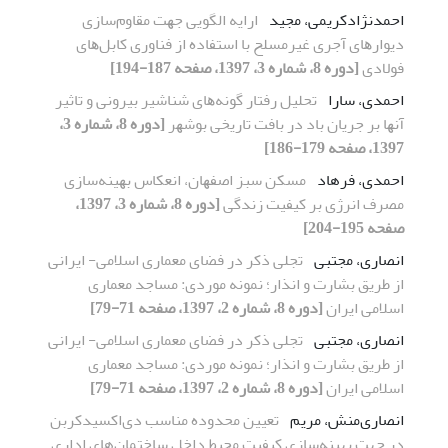
احمدنژادکریمی، مجید
ارایه اﻟﮕﻮیی ﺟﻬﺖ ﻣﻘﺎومﺳﺎزی
دیوارﻫﺎی آﺟﺮی ﻏﯿﺮﻣﺴﻠﺢ ﺑﺎ اﺳﺘﻔﺎده از ﻓﻨﺎوری ﮐﺎﺑﻞﻫﺎی
ﻓﻮﻻدی
[دوره 8، شماره 3، 1397، صفحه 187-194]
احمدی، سارا
ﺗﺤﻠﯿﻞ رﻓﺘﺎر ﮔﻮﻧﻪﻫﺎی ﺷﻨﺎﺷﯿﺮ ﺑﯿﺮوﻧﯽ و ﺗﺎﺛﯿﺮ
آﻧﻬﺎ ﺑﺮ جریان ﺑﺎد در ﺑﺎﻓﺖ ﺗﺎریخی ﺑﻮﺷﻬﺮ
[دوره 8، شماره 3،
1397، صفحه 179-186]
احمدی، فرهاد
ﻣﺴﮑﻦ ﺳﺒﺰ اﺻﻔﻬﺎن، اﻧﻌﮑﺎس ﺑﻬﯿﻨﻪﺳﺎزی
ﻣﺼﺮف اﻧﺮژی ﺑﺮ ﮐﯿﻔﯿﺖ زﻧﺪﮔﯽ
[دوره 8، شماره 3، 1397،
صفحه 195-204]
انصاری، مجتبی
ﺗﺠﻠﯽ ذﮐﺮ در ﻓﻀﺎی ﻣﻌﻤﺎری اﺳﻼﻣﯽ- ایرانی
از ﻃﺮیق ﺑﺸﺎرت و اﻧﺬار؛ ﻧﻤﻮﻧﻪ ﻣﻮردی: ﻣﺴﺎﺟﺪ ﻣﻌﻤﺎری
اﺳﻼﻣﯽ ایران
[دوره 8، شماره 2، 1397، صفحه 71-79]
انصاری، مجتبی
ﺗﺠﻠﯽ ذﮐﺮ در ﻓﻀﺎی ﻣﻌﻤﺎری اﺳﻼﻣﯽ- ایرانی
از ﻃﺮیق ﺑﺸﺎرت و اﻧﺬار؛ ﻧﻤﻮﻧﻪ ﻣﻮردی: ﻣﺴﺎﺟﺪ ﻣﻌﻤﺎری
اﺳﻼﻣﯽ ایران
[دوره 8، شماره 2، 1397، صفحه 71-79]
انصاری‌منش، مریم
تعیین محدوده مناسب دی‌اکسیدکربن
در جهت بهینه‌سازی کیفیت محیط داخل ساختمان‌های اداری