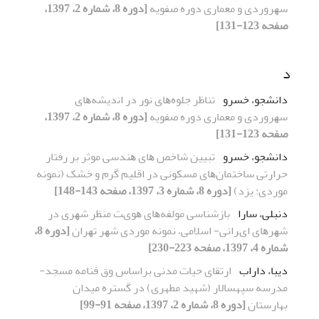
ﺳﻬﺮوردی و ﻣﻌﻤﺎری دوره ﺻﻔﻮیه
[دوره 8، شماره 2، 1397،
صفحه 123-131]
د
دانشجو، خسرو
ﺗﻨﺎﻇﺮ ﺟﻠﻮهﻫﺎی ﻧﻮر در اﻧدیشهﻫﺎی
ﺳﻬﺮوردی و ﻣﻌﻤﺎری دوره ﺻﻔﻮیه
[دوره 8، شماره 2، 1397،
صفحه 123-131]
دانشجو، خسرو
ﺗﺒﯿﯿﻦ ﺷﺎﺧﺺ ﻫﺎی ﻫﻨﺪﺳﯽ ﻣﻮﺛﺮ ﺑﺮ رﻓﺘﺎر
ﺣﺮارﺗﯽ ﺳﺎﺧﺘﻤﺎنﻫﺎی ﻣﺴﮑﻮﻧﯽ در اﻗﻠﯿﻢ ﮔﺮم و ﺧﺸﮏ (نمونه
موردی: یزد)
[دوره 8، شماره 3، 1397، صفحه 143-148]
دنبلی، سارا
ﺑﺎزﺷﻨﺎﺳﯽ ﻣﻮﻟﻔﻪﻫﺎی ﻫﻮیﺖ ﻣﻨﻈﺮ ﺷﻬﺮی در
ﺷﻬﺮﻫﺎی ایﺮاﻧﯽ- اﺳﻼﻣﯽ، ﻧﻤﻮﻧﻪ ﻣﻮردی ﺷﻬﺮ ﺗﻬﺮان
[دوره 8،
شماره 4، 1397، صفحه 223-230]
دیبا، داراب
ارتقای حیات مدنی براساس وق فنامه مسجد-
مدرسه سپهسالار (شهید مطهری) در گستره میدان
بهارستان
[دوره 8، شماره 2، 1397، صفحه 91-99]