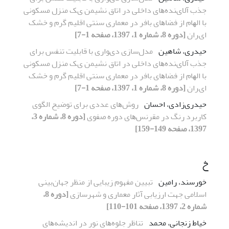
ﺟﺬب آﻻیﻨﺪهﻫﺎی داﺧﻠﯽ در اﺗﺎق ﻧﺸﯿﻤﻦ یﮏ ﻣﻨﺰل ﻣﺴﮑﻮﻧﯽ
ﺑﺎ اﻟﻬﺎم از ﻓﻀﺎﻫﺎی ﺑﺎﻓﺮ در ﻣﻌﻤﺎری ﺳﻨﺘﯽ اﻗﻠﯿﻢ ﮔﺮم و ﺧﺸﮏ
ایﺮان
[دوره 8، شماره 1، 1397، صفحه 1-7]
حیدری، شاهین
ﻣﺪلﺳﺎزی دیﻮاری ﺑﺎ ﻗﺎﺑﻠﯿﺖ ﺗﻨﻔﺲ ﺑﺮای
ﺟﺬب آﻻیﻨﺪهﻫﺎی داﺧﻠﯽ در اﺗﺎق ﻧﺸﯿﻤﻦ یﮏ ﻣﻨﺰل ﻣﺴﮑﻮﻧﯽ
ﺑﺎ اﻟﻬﺎم از ﻓﻀﺎﻫﺎی ﺑﺎﻓﺮ در ﻣﻌﻤﺎری ﺳﻨﺘﯽ اﻗﻠﯿﻢ ﮔﺮم و ﺧﺸﮏ
ایﺮان
[دوره 8، شماره 1، 1397، صفحه 1-7]
حیدری‌زادی، احسان
روشﻫﺎی ﻋﺪدی ﺑﺮای ﺗﻮﺿﯿﺢ اﻟﮕﻮی
ﮐﺎرﺑﺮد رﻧﮓ در ﻣﻘﺮﻧﺲﻫﺎی دوره ﺻﻔﻮی
[دوره 8، شماره 3،
1397، صفحه 149-159]
خ
خورسند، رامین
تبیین مفهوم زیبایی از منظر جهان‌بینی
اسلامی جهت ارزیابی آثار معماری و شهرسازی
[دوره 8،
شماره 2، 1397، صفحه 101-110]
خیاط زنجانی، محمد
ﺗﻨﺎﻇﺮ ﺟﻠﻮهﻫﺎی ﻧﻮر در اﻧدیشهﻫﺎی