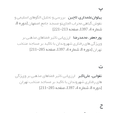
پ
پهلوان‌علمداری، لاچین
ﺑﺮرﺳﯽ و ﺗﺤﻠﯿﻞ اﻟﮕﻮﻫﺎی اﺳﻠﯿﻤﯽ و
ﻧﻘﻮش ﮔﯿﺎﻫﯽ ﻣﺤﺮاب اﻟﺠﺎیﺘﻮ ﻣﺴﺠﺪ ﺟﺎﻣﻊ اﺻﻔﻬﺎن
[دوره 8،
شماره 4، 1397، صفحه 213-221]
پورجعفر، محمدرضا
ارزیﺎﺑﯽ ﺗﺎﺛﯿﺮ ﻓﻀﺎﻫﺎی ﻣﺬﻫﺒﯽ ﺑﺮ
ویﮋﮔﯽ ﻫﺎی رﻓﺘﺎری ﺷﻬﺮوﻧﺪان ﺑﺎ ﺗﺎﮐﯿﺪ ﺑﺮ ﻣﺴﺎﺟﺪ ﻣﻨﺘﺨﺐ
ﺗﻬﺮان
[دوره 8، شماره 4، 1397، صفحه 205-211]
ت
تقوایی، علی‌اکبر
ارزیﺎﺑﯽ ﺗﺎﺛﯿﺮ ﻓﻀﺎﻫﺎی ﻣﺬﻫﺒﯽ ﺑﺮ ویﮋﮔﯽ
ﻫﺎی رﻓﺘﺎری ﺷﻬﺮوﻧﺪان ﺑﺎ ﺗﺎﮐﯿﺪ ﺑﺮ ﻣﺴﺎﺟﺪ ﻣﻨﺘﺨﺐ ﺗﻬﺮان
[دوره 8، شماره 4، 1397، صفحه 205-211]
ج