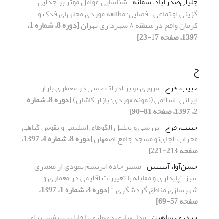
جلیلی‌صدرآباد، سمانه
شناسایی عوامل موثر بر جدایی
گزینی اجتماعی- فضایی؛ مطالعه موردی محلههای فدک و
کرمان واقع در منطقه ۸ شهرداری تهران
[دوره 8، شماره 1،
1397، صفحه 17-23]
ح
حبیب، فرح
مروری نو بر ادراک حسی در معماری بازار
ایرانی-اسلامی (نمونه موردی: بازار کاشان)
[دوره 8، شماره
2، 1397، صفحه 81-90]
حبیب، فرح
ﺑﺮرﺳﯽ و ﺗﺤﻠﯿﻞ اﻟﮕﻮﻫﺎی اﺳﻠﯿﻤﯽ و ﻧﻘﻮش ﮔﯿﺎﻫﯽ
ﻣﺤﺮاب اﻟﺠﺎیﺘﻮ ﻣﺴﺠﺪ ﺟﺎﻣﻊ اﺻﻔﻬﺎن
[دوره 8، شماره 4، 1397،
صفحه 213-221]
حسن‌آوا، آیبنیس
مسیر جاده ابریشم نمودی از معماری
سبز "پایداری و مقابله با تغییرات اقلیمی در معماری و
شهرسازی مناطق گردشگری "
[دوره 8، شماره 1، 1397،
صفحه 57-69]
حیدری، شاهین
ﻣﺪلﺳﺎزی دیﻮاری ﺑﺎ ﻗﺎﺑﻠﯿﺖ ﺗﻨﻔﺲ ﺑﺮای