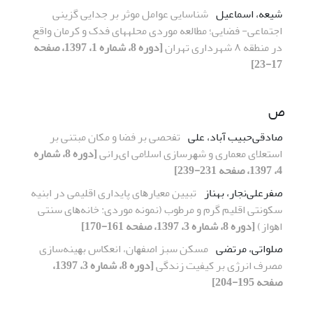
شیعه، اسماعیل
شناسایی عوامل موثر بر جدایی گزینی
اجتماعی- فضایی؛ مطالعه موردی محلههای فدک و کرمان واقع
در منطقه ۸ شهرداری تهران
[دوره 8، شماره 1، 1397، صفحه
17-23]
ص
صادقی‌حبیب آباد، علی
ﺗﻔﺤﺼﯽ ﺑﺮ ﻓﻀﺎ و ﻣﮑﺎن ﻣﺒﺘﻨﯽ ﺑﺮ
اﺳﺘﻌﻼی ﻣﻌﻤﺎری و ﺷﻬﺮﺳﺎزی اﺳﻼﻣﯽ ایﺮاﻧﯽ
[دوره 8، شماره
4، 1397، صفحه 231-239]
صفرعلی‌نجار، بهناز
ﺗﺒﯿﯿﻦ ﻣﻌﯿﺎرﻫﺎی پایداری اﻗﻠﯿﻤﯽ در اﺑﻨﯿﻪ
ﺳﮑﻮﻧﺘﯽ اﻗﻠﯿﻢ ﮔﺮم و ﻣﺮﻃﻮب (ﻧﻤﻮﻧﻪ ﻣﻮردی: ﺧﺎﻧﻪﻫﺎی ﺳﻨﺘﯽ
اﻫﻮاز)
[دوره 8، شماره 3، 1397، صفحه 161-170]
صلواتی، مرتضی
ﻣﺴﮑﻦ ﺳﺒﺰ اﺻﻔﻬﺎن، اﻧﻌﮑﺎس ﺑﻬﯿﻨﻪﺳﺎزی
ﻣﺼﺮف اﻧﺮژی ﺑﺮ ﮐﯿﻔﯿﺖ زﻧﺪﮔﯽ
[دوره 8، شماره 3، 1397،
صفحه 195-204]