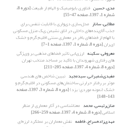
مدی، حسین
فناوری بایومیمیک و الهام از طبیعت
[دوره 8،
شماره 1، 1397، صفحه 47-55]
مطلایی، ساناز
ﻣﺪلﺳﺎزی دیﻮاری ﺑﺎ ﻗﺎﺑﻠﯿﺖ ﺗﻨﻔﺲ ﺑﺮای
ﺟﺬب آﻻیﻨﺪهﻫﺎی داﺧﻠﯽ در اﺗﺎق ﻧﺸﯿﻤﻦ یﮏ ﻣﻨﺰل ﻣﺴﮑﻮﻧﯽ
ﺑﺎ اﻟﻬﺎم از ﻓﻀﺎﻫﺎی ﺑﺎﻓﺮ در ﻣﻌﻤﺎری ﺳﻨﺘﯽ اﻗﻠﯿﻢ ﮔﺮم و ﺧﺸﮏ
ایﺮان
[دوره 8، شماره 1، 1397، صفحه 1-7]
معروفی، سکینه
ارزیﺎﺑﯽ ﺗﺎﺛﯿﺮ ﻓﻀﺎﻫﺎی ﻣﺬﻫﺒﯽ ﺑﺮ ویﮋﮔﯽ
ﻫﺎی رﻓﺘﺎری ﺷﻬﺮوﻧﺪان ﺑﺎ ﺗﺎﮐﯿﺪ ﺑﺮ ﻣﺴﺎﺟﺪ ﻣﻨﺘﺨﺐ ﺗﻬﺮان
[دوره 8، شماره 4، 1397، صفحه 205-211]
مفیدی‌شمیرانی، سیدمجید
ﺗﺒﯿﯿﻦ ﺷﺎﺧﺺ ﻫﺎی ﻫﻨﺪﺳﯽ
ﻣﻮﺛﺮ ﺑﺮ رﻓﺘﺎر ﺣﺮارﺗﯽ ﺳﺎﺧﺘﻤﺎنﻫﺎی ﻣﺴﮑﻮﻧﯽ در اﻗﻠﯿﻢ ﮔﺮم و
ﺧﺸﮏ (نمونه موردی: یزد)
[دوره 8، شماره 3، 1397، صفحه
143-148]
منان‌رئیسی، محمد
معناشناسی در آثار معماری از منظر
اسلامی
[دوره 8، شماره 4، 1397، صفحه 259-266]
مهدی‌زاده‌سراج، فاطمه
نقش معماران بر عملکرد لرزه‌ای