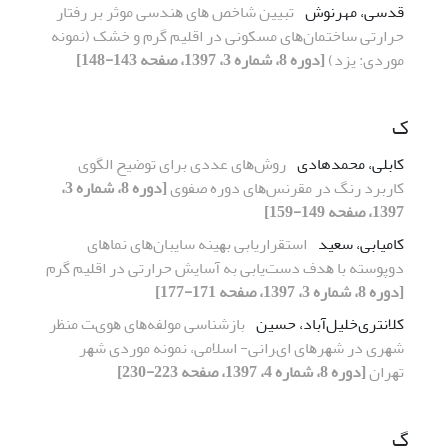
قدسی، مهرنوش
ﺗﺒﯿﯿﻦ ﺷﺎﺧﺺ ﻫﺎی ﻫﻨﺪﺳﯽ ﻣﻮﺛﺮ ﺑﺮ رﻓﺘﺎر
ﺣﺮارﺗﯽ ﺳﺎﺧﺘﻤﺎنﻫﺎی ﻣﺴﮑﻮﻧﯽ در اﻗﻠﯿﻢ ﮔﺮم و ﺧﺸﮏ (نمونه
موردی: یزد)
[دوره 8، شماره 3، 1397، صفحه 143-148]
ک
کابلی، محمدهادی
روشﻫﺎی ﻋﺪدی ﺑﺮای ﺗﻮﺿﯿﺢ اﻟﮕﻮی
ﮐﺎرﺑﺮد رﻧﮓ در ﻣﻘﺮﻧﺲﻫﺎی دوره ﺻﻔﻮی
[دوره 8، شماره 3،
1397، صفحه 149-159]
کامیابی، سعید
اﺳﺘﻘﺮاریاﺑﯽ ﺑﻬﯿﻨﻪ ﺳﺎیبانﻫﺎی ﻧﻤﺎﻫﺎی
دوﭘﻮﺳﺘﻪ ﺑﺎ ﻫﺪف دﺳﺖیاﺑﯽ ﺑﻪ آﺳﺎیش ﺣﺮارﺗﯽ در اﻗﻠﯿﻢ ﮔﺮم
[دوره 8، شماره 3، 1397، صفحه 171-177]
کلانتری‌خلیل‌آباد، حسین
ﺑﺎزﺷﻨﺎﺳﯽ ﻣﻮﻟﻔﻪﻫﺎی ﻫﻮیﺖ ﻣﻨﻈﺮ
ﺷﻬﺮی در ﺷﻬﺮﻫﺎی ایﺮاﻧﯽ- اﺳﻼﻣﯽ، ﻧﻤﻮﻧﻪ ﻣﻮردی ﺷﻬﺮ
ﺗﻬﺮان
[دوره 8، شماره 4، 1397، صفحه 223-230]
گ