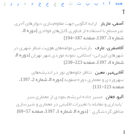
همه
آ
ا
ب
پ
ت
ث
ج
چ
ح
خ
د
ذ
ر
ز
ژ
آ
آصفی، مازیار
ارایه اﻟﮕﻮیی ﺟﻬﺖ ﻣﻘﺎومﺳﺎزی دیوارﻫﺎی آﺟﺮی
ﻏﯿﺮﻣﺴﻠﺢ ﺑﺎ اﺳﺘﻔﺎده از ﻓﻨﺎوری ﮐﺎﺑﻞﻫﺎی ﻓﻮﻻدی
[دوره 8،
شماره 3، 1397، صفحه 187-194]
آقاصفری، عارف
ﺑﺎزﺷﻨﺎﺳﯽ ﻣﻮﻟﻔﻪﻫﺎی ﻫﻮیﺖ ﻣﻨﻈﺮ ﺷﻬﺮی در
ﺷﻬﺮﻫﺎی ایﺮاﻧﯽ- اﺳﻼﻣﯽ، ﻧﻤﻮﻧﻪ ﻣﻮردی ﺷﻬﺮ ﺗﻬﺮان
[دوره 8،
شماره 4، 1397، صفحه 223-230]
آقایی‌مهر، معین
ﺗﻨﺎﻇﺮ ﺟﻠﻮهﻫﺎی ﻧﻮر در اﻧدیشهﻫﺎی
ﺳﻬﺮوردی و ﻣﻌﻤﺎری دوره ﺻﻔﻮیه
[دوره 8، شماره 2، 1397،
صفحه 123-131]
آلیو، فغان
مسیر جاده ابریشم نمودی از معماری سبز
"پایداری و مقابله با تغییرات اقلیمی در معماری و شهرسازی
مناطق گردشگری "
[دوره 8، شماره 1، 1397، صفحه 57-69]
ا