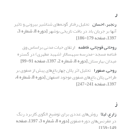
ر
رنجبر، احسان
ﺗﺤﻠﯿﻞ رﻓﺘﺎر ﮔﻮﻧﻪﻫﺎی ﺷﻨﺎﺷﯿﺮ ﺑﯿﺮوﻧﯽ و ﺗﺎﺛﯿﺮ
آﻧﻬﺎ ﺑﺮ جریان ﺑﺎد در ﺑﺎﻓﺖ ﺗﺎریخی ﺑﻮﺷﻬﺮ
[دوره 8، شماره 3،
1397، صفحه 179-186]
روحانی قوچانی، فاطمه
ارتقای حیات مدنی براساس وق
فنامه مسجد-مدرسه سپهسالار (شهید مطهری) در گستره
میدان بهارستان
[دوره 8، شماره 2، 1397، صفحه 91-99]
روحی، صفورا
ﺗﺤﻠﯿﻞ اﺛﺮ ﭘﻼن ﭼﻬﺎرﺑﺎغﻫﺎی ﭘﯿﺶ از ﺻﻔﻮی ﺑﺮ
ﻃﺮاﺣﯽ ﭘﻼن ﺑﺎغﻫﺎی ﺻﻔﻮی ﻣﻮﺟﻮد اﺻﻔﻬﺎن
[دوره 8، شماره 4،
1397، صفحه 241-247]
ز
زارع، لیلا
روشﻫﺎی ﻋﺪدی ﺑﺮای ﺗﻮﺿﯿﺢ اﻟﮕﻮی ﮐﺎرﺑﺮد رﻧﮓ
در ﻣﻘﺮﻧﺲﻫﺎی دوره ﺻﻔﻮی
[دوره 8، شماره 3، 1397، صفحه
149-159]