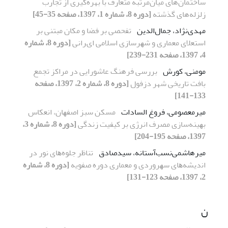
ساختمان‌های میان‌مرتبه متعارف با بهره‌گیری از تجارب
زلزله‌های گذشته
[دوره 8، شماره 1، 1397، صفحه 35-45]
مهدی‌نژاد، جمال‌الدین
ﺗﻔﺤﺼﯽ ﺑﺮ ﻓﻀﺎ و ﻣﮑﺎن ﻣﺒﺘﻨﯽ ﺑﺮ
اﺳﺘﻌﻼی ﻣﻌﻤﺎری و ﺷﻬﺮﺳﺎزی اﺳﻼﻣﯽ ایﺮاﻧﯽ
[دوره 8، شماره
4، 1397، صفحه 231-239]
مومنی، کورش
بررسی فرهنگ عاشورایی در مراکز تجمع
بافت تاریخی شهر دزفول
[دوره 8، شماره 2، 1397، صفحه
133-141]
میرمعصومی، فروغ السادات
ﻣﺴﮑﻦ ﺳﺒﺰ اﺻﻔﻬﺎن، اﻧﻌﮑﺎس
ﺑﻬﯿﻨﻪﺳﺎزی ﻣﺼﺮف اﻧﺮژی ﺑﺮ ﮐﯿﻔﯿﺖ زﻧﺪﮔﯽ
[دوره 8، شماره 3،
1397، صفحه 195-204]
میرهاشمی‌نسب‌آستانه، سیدصادق
ﺗﻨﺎﻇﺮ ﺟﻠﻮهﻫﺎی ﻧﻮر در
اﻧدیشهﻫﺎی ﺳﻬﺮوردی و ﻣﻌﻤﺎری دوره ﺻﻔﻮیه
[دوره 8، شماره
2، 1397، صفحه 123-131]
ن