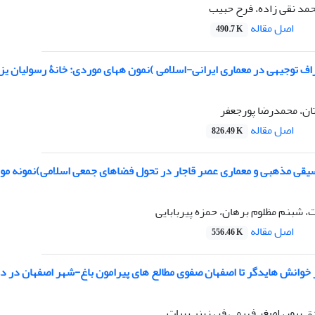
مد نقی زاده، فرح حبیب
اصل مقاله
490.7 K
اف توجیهی در معماری ایرانی-اسلامی )نمون ههای موردی: خانۀ رسولیان یز
ن، محمدرضا پورجعفر
اصل مقاله
826.49 K
وسیقی مذهبی و معماری عصر قاجار در تحول فضاهای جمعی اسلامی)نمونه مو
 شبنم مظلوم برهان، حمزه پیربابایی
اصل مقاله
556.46 K
 خوانش هایدگر تا اصفهان صفوی مطالع های پیرامون باغ-شهر اصفهان در د
یپور، اصغر فهیمی فر، زینب بیات