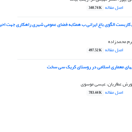
اصل مقاله
340.74 K
ربست الگوی باغ ایرانی ب همثابه فضای عمومی شهری راهکاری جهت احیای با
رم محمدزاده
اصل مقاله
497.52 K
های معماری اسلامی در روستای کریک سی سخت
ورش عطاریان، عیسی موسوی
اصل مقاله
783.44 K