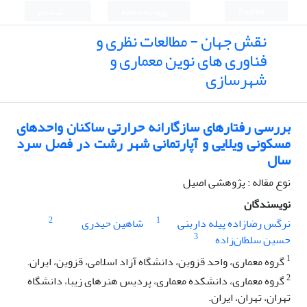
English
ورود به سامانه
ثبت نام
نقش جهان - مطالعات نظری و
فناوری های نوین معماری و
شهرسازی
بررسی رفتارهای سازگارانه حرارتی ساکنان واحدهای
مسکونی ویلایی و آپارتمانی شهر رشت در فصل سرد
سال
نوع مقاله : پژوهشی اصیل
نویسندگان
2
1
نرگس رضازاده پیله داربنی
شاهین حیدری
3
حسین سلطان‌زاده
1
گروه معماری، واحد قزوین، دانشگاه آزاد اسلامی، قزوین، ایران.
2
گروه معماری، دانشکده معماری، پردیس هنرهای زیبا، دانشگاه
تهران، تهران، ایران.