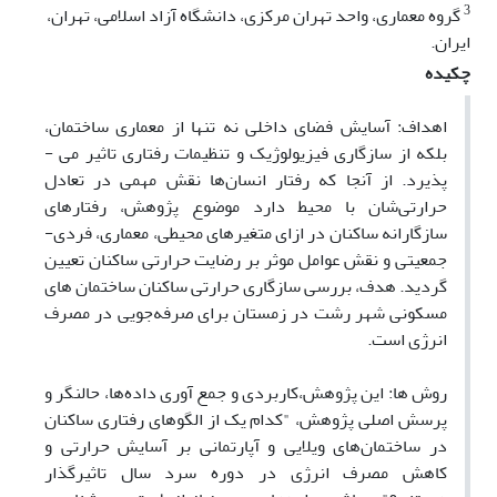
3
گروه معماری، واحد تهران ‌مرکزی، دانشگاه آزاد اسلامی، تهران،
ایران.
چکیده
اهداف:
آسایش فضای داخلی نه تنها از معماری ساختمان،
بلکه از سازگاری فیزیولوژیک و تنظیمات رفتاری تاثیر می ­
پذیرد. از آنجا که رفتار انسان‌ها نقش مهمی در تعادل
حرارتی‌شان با محیط دارد موضوع پژوهش، رفتارهای
سازگارانه ساکنان در ازای متغیرهای محیطی، معماری، فردی-
جمعیتی و نقش عوامل موثر بر رضایت حرارتی ساکنان تعیین
گردید. هدف، بررسی سازگاری حرارتی ساکنان ساختمان های
مسکونی شهر رشت در زمستان برای صرفه‌جویی در مصرف
انرژی است.
روش ­ها:
این پژوهش،کاربردی و جمع­ آوری داده‌ها، حال­نگر و
پرسش اصلی پژوهش، "کدام یک از الگوهای رفتاری ساکنان
در ساختمان‌های ویلایی و آپارتمانی بر آسایش حرارتی و
کاهش مصرف انرژی در دوره سرد سال تاثیرگذار