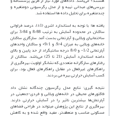
هستند؟"می‌باشد. داده‌های مورد نیاز از طریق پرسشنامه­ و
بررسی‌های میدانی تهیه و از مدل رگرسیونی دومتغیره و
چندمتغیره برای تحلیل داده­ ها استفاده شد.
یافته ­ها:
با توجه به استاندارد اشری (1
±
)، درصد فراوانی
ساکنان در محدوده آسایش به ترتیب 8/88 و 3/84 برای
ساختمان­های ویلایی و آپارتمانی بدست آمد. سازگاری ساکنان
خانه‌های ویلایی به میزان 9/4
–
و 9/1+ و ساکنان واحدهای
آپارتمانی 1/2- و 8/0 درجه سانتی­گراد از حد پایین و بالای
دامنه استاندارد آسایش (21 تا 25) می‌باشد. ساکنان از
رفتارهای سازگارانه متعددی که نشانگر اولویت بهره‌گیری از
راهکارهای غیرفعال در مقابل راهکارهای فعال بود، برای
کسب آسایش حرارتی بهره می­ بردند.
نتیجه­ گیری:
نتایج مدل رگرسیون چندگانه نشان داد
فاکتورهای محیطی در خانه‌های ویلایی و فردی-جمعیتی در
آپارتمان‌ها بیشترین تاثیر را در آسایش حرارتی دارند.
بهره‌گیری از نتایج این پژوهش می­تواند در طراحی فضاهای
مسکونی مناسب‌ و منعطف‌تر، مفید واقع شده و به کاهش