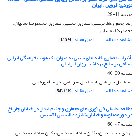
موردی: قزوین ، ایران
صفحه
11-29
رضا جعفری‌ها، مجتبی انصاری، مجتبی انصاری، محمدرضا بمانیان،
محمدرضا بمانیان
اصل مقاله
مشاهده مقاله
1.15 M
تأثیرات معماری خانه های سنتی به عنوان یک هویت فرهنگی ایرانی
اسلامی بر نتایج بهداشت روان ایرانیان
صفحه
30-46
اسماعیل ضرغامی، اسماعیل ضرغامی، درسا فتوره چی
اصل مقاله
مشاهده مقاله
543.13 K
مطالعه تطبیقی فن آوری های معماری و چشم انداز در خیابان چارباغ
در دوره صفویه و خیابان شانزه / الیسس آکسیس
صفحه
47-60
مهدی حقیقت بین، نگین سادات مقدسی، نگین سادات مقدسی