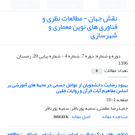
English
ورود به سامانه
ثبت نام
نقش جهان - مطالعات نظری و
فناوری های نوین معماری و
شهرسازی
دوره و شماره:
دوره 7، شماره 4 - شماره پیاپی 20، زمستان
1396
تعداد مقالات:
6
بهبود رضایت دانشجویان از عوامل جسمی در محیط های آموزشی بر
اساس مفاهیم آیات قرآن و روایات فقهی
صفحه
1-10
حمیدرضا عظمتی، سمیه پورباقر، سمیه پورباقر
اصل مقاله
مشاهده مقاله
1010.83 K
شاخص های درک منظر بر اساس زیبایی شناسی اسلامی ؛ مطالعه