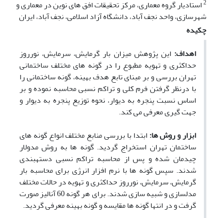
2
استادیار گروه معماری، مرکز تحقیقات افق های نوین در معماری و
شهرسازی،‌ واحد نجف آباد، دانشگاه آزاد اسلامی، نجف آباد، ایران
چکیده
اهداف:
این پژوهش میزان بار گرمایش، سرمایش، نورروز
حداکثری و تهویه مطبوع را در گونه­ های مختلف ساختمانی
تهران بررسی و بر مبنای تابع هدف بهینه، گونه ساختمانی را
با درنظر گرفتن فرم کلی و تراکم ­نسبی محاسبه نموده و بر
اساس نسبت پنجره به دیوار، نحوه توزیع پنجره به دیوار و
جهت­ گیری معرفی می­ کند.
ابزار و روش­ ها:
ابتدا با بررسی منابع مختلف انواع گونه­ های
ساختمان تهران استخراج گردید. گونه­ ها به روش مدولار
چیدمان شده و پس از محاسبه تراکم­ نسبی دسته
بندی
شدند. سپس گونه ­ها با نرم­ افزار انرژی برای محاسبه بار
گرمایش، سرمایش، نورروز حداکثری و تهویه در حالات مختلف
مدل­سازی و شبیه ­سازی شدند. برای هر گونه 60 آنالیز صورت
گرفت و در انتها گونه ­ها مقایسه و گونه بهینه معرفی گردید.