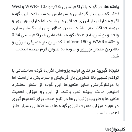
یافته­ ها:
در گونه با تراکم ­نسبی ۰٫۹۵ و
10%
WWR=
و
West
270
، کمترین بار گرمایش و سرمایش بدست آمد. این گونه
اگرچه دارای بار انرژی حداقل می ­باشد، اما دارای نور روز و
تهویه حداکثر نمی­ باشد. بدین منظور پس از یکسان­ سازی
واحد و نوشتن تابع هدف گونه ساختمانی با تراکم ­نسبی 0.54
و
40%
WWR=
و
Uniform 180
کمترین بار مصرفی انرژی و
بالاترین مقدار نورروز و تهویه به عنوان فرم بهینه انتخاب ­
شد.
نتیجه ­گیری:
در نتایج اولیه پژوهش اگرچه گونه ساختمانی با
تراکم­ نسبی بالا کمترین بار گرمایش و سرمایش داراست اما
با درنظرگرفتن سایر متغیرها این گونه از منظر عملکرد
اقلیمی حالت بهینه نمی ­باشد. از این رو میزان اهمیت
متغیرها و ضریب وزنی آن­ ها در تابع هدف برای تصمیم ­گیری
در مورد میزان مصرف انرژی گونه ­های ساختمانی بسیار حائز
اهمیت است.
کلیدواژه‌ها