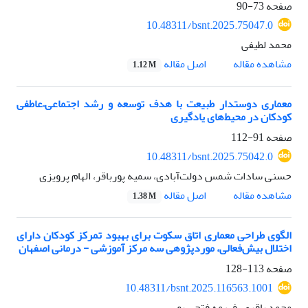
صفحه
73-90
10.48311/bsnt.2025.75047.0
محمد لطیفی
اصل مقاله
مشاهده مقاله
1.12 M
معماری دوستدار طبیعت با هدف توسعه و رشد اجتماعی–عاطفی
کودکان در محیط‌های یادگیری
صفحه
91-112
10.48311/bsnt.2025.75042.0
حسنی سادات شمس دولت‌آبادی، سمیه پورباقر، الهام پرویزی
اصل مقاله
مشاهده مقاله
1.38 M
الگوی طراحی معماری اتاق سکوت برای بهبود تمرکز کودکان دارای
اختلال بیش‌فعالی، موردپژوهی سه مرکز آموزشی - درمانی اصفهان
صفحه
113-128
10.48311/bsnt.2025.116563.1001
محمد باقری، فهیمه فتحی پور