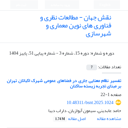
English
ورود به سامانه
ثبت نام
نقش جهان - مطالعات نظری و
فناوری های نوین معماری و
شهرسازی
دوره و شماره:
دوره 15، شماره 3 - شماره پیاپی 51، پاییز 1404
تعداد مقالات:
7
تفسیر نظام معنایی جاری در فضاهای عمومی شهرک اکباتان تهران
بر مبنای تجربه زیسته ساکنان
صفحه
1-22
10.48311/bsnt.2025.1024
حامد عابدینی، سیمون آیوازیان، داراب دیبا
اصل مقاله
مشاهده مقاله
1.74 M